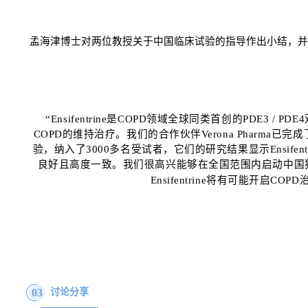
孟海津博士
对两位教授关于中国临床试验的指导作出小结，并
“Ensifentrine
是
COPD
领域全球同类首创的
PDE3 / PDE4
COPD
的维持治疗。我们的合作伙伴
Verona Pharma
已完成
验，纳入了
3000
多名受试者，它们的研究结果显示
Ensifent
良好且高度一致。我们很高兴能够在全国范围内启动中国
Ensifentrine
将有可能开启
COPD
03
讨论分享