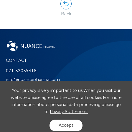
Back
CONTACT
021-32035318
info@nuancepharma.com
Suite 639, East Tower, No 1376 Nan Jing West Road, Shanghai. 200040
Your privacy is very important to us.When you visit our
website,please agree to the use of all cookies.For more
information about personal data processing,please go
to
Privacy Statement.
Copyright 2023 NUANCE BIOTECH reserved.
沪ICP备17029781号-4
沪公网安备31010102006652号
Accept
Privacy Statement
Sitemap